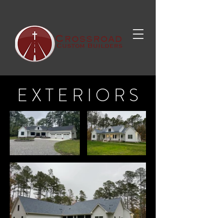
E X T E R I O R S